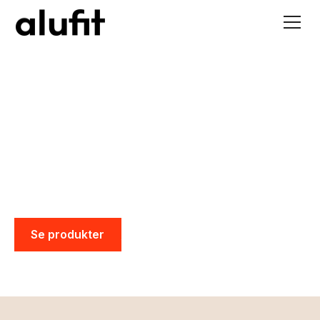
Dansk design møder
innovation
Vi laver smarte løsninger til praktiske
problemer
Vil du høre mere?
Se produkter